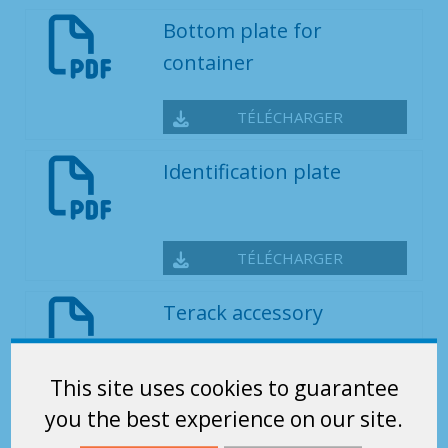
Bottom plate for
container
TÉLÉCHARGER
Identification plate
TÉLÉCHARGER
Terack accessory
This site uses cookies to guarantee
TÉLÉCHARGER
you the best experience on our site.