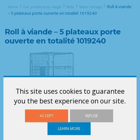
Roll à viande
Home
Our products by range
Rolls
Meat rollcage
– 5 plateaux porte ouverte en totalité 1019240
Roll à viande – 5 plateaux porte
ouverte en totalité 1019240
This site uses cookies to guarantee
you the best experience on our site.
ACCEPT
REFUSE
LEARN MORE